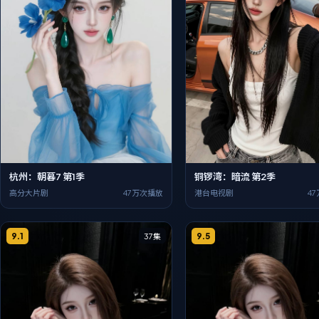
杭州：朝暮7 第1季
铜锣湾：暗流 第2季
高分大片剧
47万次播放
港台电视剧
4
9.1
9.5
37集