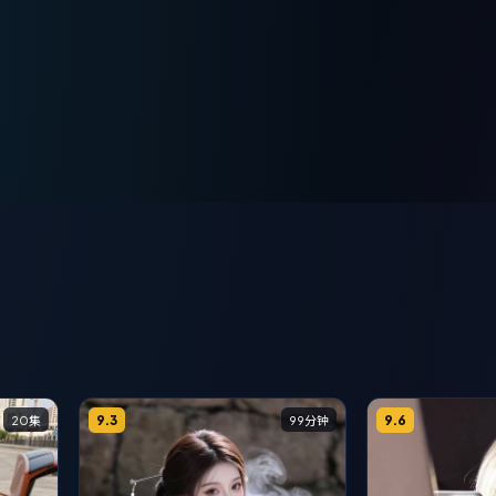
9.3
9.6
20集
99分钟