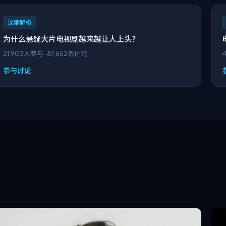
深度解析
为什么悬疑大片电视剧越来越让人上头？
21,903
人参与 ·
87,652
条讨论
4
参与讨论