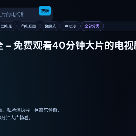
搜索
🎞️
电影
📺
电视剧
🎤
综艺
🎮
动漫
全部分类
全
-
免费观看40分钟大片的电视
热播，钮承泽执导，柯震东领衔，
0分钟大片畅看。