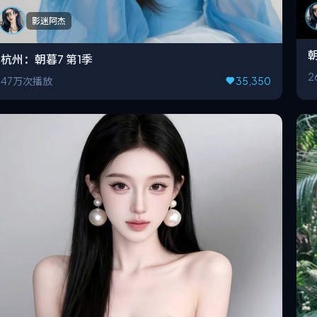
影迷阿杰
朝
杭州：朝暮7 第1季
2
47万次播放
35,350